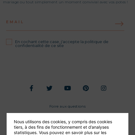
mariage ou tout simplement un moment convivial avec vos potes !
EMAIL
En cochant cette case, j'accepte la politique de
confidentialité de ce site
Foire aux questions
Conditions générales de vente
Nous utilisons des cookies, y compris des cookies
Mentions légales
tiers, à des fins de fonctionnement et d’analyses
statistiques. Vous pouvez en savoir plus sur les