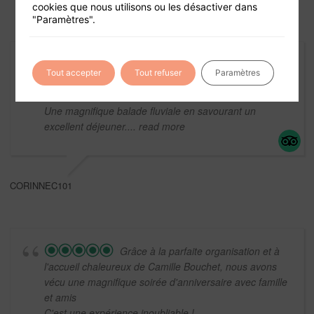
cookies que nous utilisons ou les désactiver dans
"Paramètres".
Une journée séminaire à bord et c'est
Tout accepter
Tout refuser
Paramètres
le dépaysement assuré.
Une équipe et un équipage à l'écoute, aux petits soins.
Une magnifique balade fluviale en savourant un
excellent déjeuner.
... read more
CORINNEC101
Grâce à la parfaite organisation et à
l'accueil chaleureux de Camille Bouchet, nous avons
vécu une magnifique soirée d'anniversaire avec famille
et amis
C'est une expérience inoubliable !