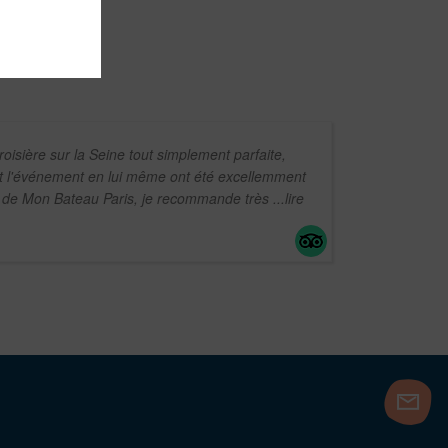
roisière sur la Seine tout simplement parfaite,
et l'événement en lui même ont été excellemment
s de Mon Bateau Paris, je recommande très
...lire