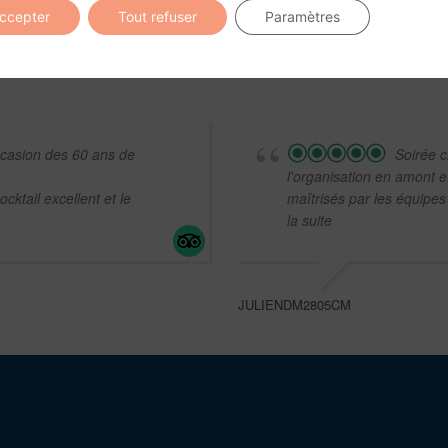
accepter
Tout refuser
Paramètres
occasion des 60 ans de
Soirée c
l'organisation en amont 
ocktail excellent et le
maîtrisés par les équipe
la suite
JULIENDM2805CM