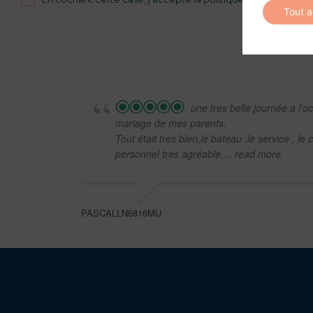
Tout 
une tres belle journée a l'
mariage de mes parents.
Tout était tres bien,le bateau ,le service , le c
personnel tres agréable.
... read more
PASCALLN6816MU