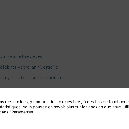
on Paris et recevez
élébrer votre anniversaire,
mariage ou tout simplement un
ons des cookies, y compris des cookies tiers, à des fins de fonctionn
statistiques. Vous pouvez en savoir plus sur les cookies que nous util
dans "Paramètres".
ité de ce site