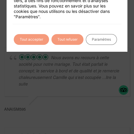
tiers, à des fins de fonctionnement et d’analyses
Foire aux questions
statistiques. Vous pouvez en savoir plus sur les
cookies que nous utilisons ou les désactiver dans
Conditions générales de vente
"Paramètres".
Mentions légales
Tout accepter
Tout refuser
Paramètres
Nous avons eu recours à cette
société pour notre mariage. Tout était parfait le
concept; le service à bord et de qualité et je remercie
chaleureusement Camille qui s’est occupée
...lire la
suite
ANAISM595