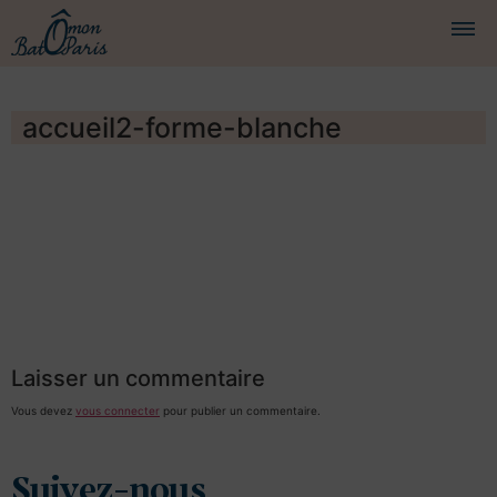
BATEAUX
accueil2-forme-blanche
CROISIÈRES
SERVICES
PRESTATIONS
ÉQUIPAGE
JOURNAL DE BORD
Laisser un commentaire
PRESSE
Vous devez
vous connecter
pour publier un commentaire.
DEMANDER UN DEVIS
Suivez-nous