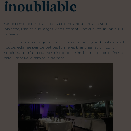
inoubliable
Cette péniche P14 plait par sa forme angulaire à la surface
blanche, lisse et aux larges vitres offrant une vue inoubliable sur
la Seine.
Sa structure au design moderne possède une grande salle au sol
rouge, éclairée par de petites lumières blanches, et un pont
supérieur parfait pour vos réceptions, séminaires, ou croisières au
soleil lorsque le temps le permet.