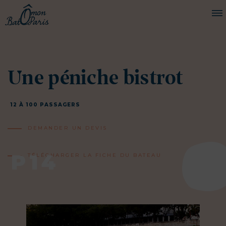
BATEAUX
Une péniche bistrot
CROISIÈRES
SERVICES
12 À 100 PASSAGERS
PRESTATIONS
DEMANDER UN DEVIS
ÉQUIPAGE
P14
JOURNAL DE BORD
TÉLÉCHARGER LA FICHE DU BATEAU
PRESSE
DEMANDER UN DEVIS