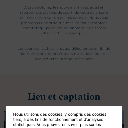
Alors, rejoignez le mouvement vous aussi et
réservez des séances de sport, de yoga ou encore
de méditation sur un de nos bateaux. Nous vous
proposons une offre sur-mesure pour renforcer
l’esprit d’équipe de vos collaborateurs le temps
d’une activité physique.
Les cours collectifs à la pause déjeuner ou en fin de
journée sont très prisés alors n’attendez plus et
bookez votre prochaine séance !
Lieu et captation
Nous utilisons des cookies, y compris des cookies
tiers, à des fins de fonctionnement et d’analyses
statistiques. Vous pouvez en savoir plus sur les