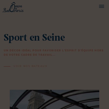
BATEAUX
Sport en Seine
CROISIÈRES
SERVICES
UN DÉCOR IDÉAL POUR FAVORISER L'ESPRIT D'ÉQUIPE HORS
PRESTATIONS
DE VOTRE CADRE DE TRAVAIL...
ÉQUIPAGE
VOIR NOS BATEAUX
JOURNAL DE BORD
PRESSE
DEMANDER UN DEVIS