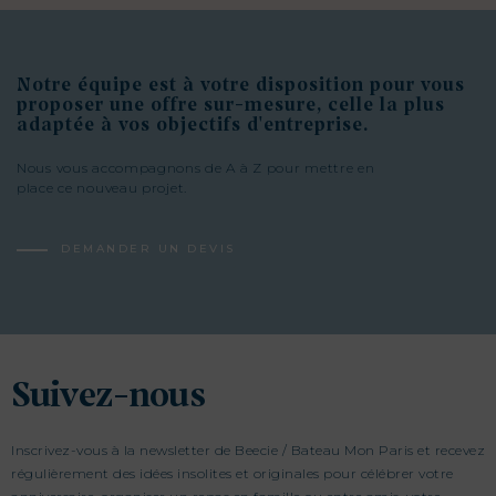
Notre équipe est à votre disposition pour vous
proposer une offre sur-mesure, celle la plus
adaptée à vos objectifs d'entreprise.
Nous vous accompagnons de A à Z pour mettre en
place ce nouveau projet.
DEMANDER UN DEVIS
Suivez-nous
Inscrivez-vous à la newsletter de Beecie / Bateau Mon Paris et recevez
régulièrement des idées insolites et originales pour célébrer votre