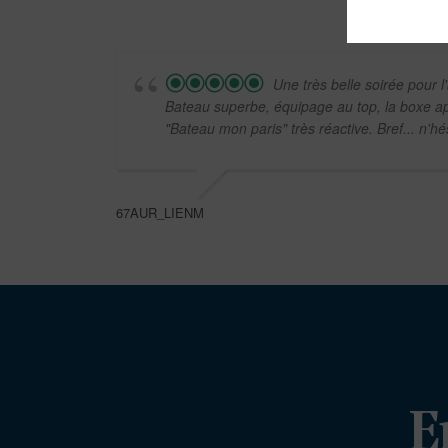
Une très belle soirée pour 
Bateau superbe, équipage au top, la boxe apé
"Bateau mon paris" très réactive. Bref... n'hés
67AUR_LIENM
E