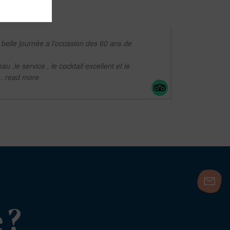
 belle journée a l'occasion des 60 ans de
au ,le service , le cocktail excellent et le
... read more
 ?