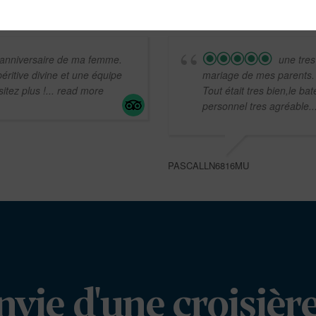
l'anniversaire de ma femme.
une tres
ritive divine et une équipe
mariage de mes parents.
itez plus !
... read more
Tout était tres bien,le bate
personnel tres agréable.
PASCALLN6816MU
nvie d'une croisière