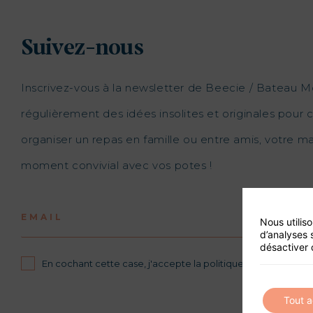
Suivez-nous
Inscrivez-vous à la newsletter de Beecie / Bateau M
régulièrement des idées insolites et originales pour c
organiser un repas en famille ou entre amis, votre 
moment convivial avec vos potes !
EMAIL
Nous utilis
d’analyses 
désactiver 
En cochant cette case, j'accepte la politique de confidential
Tout 