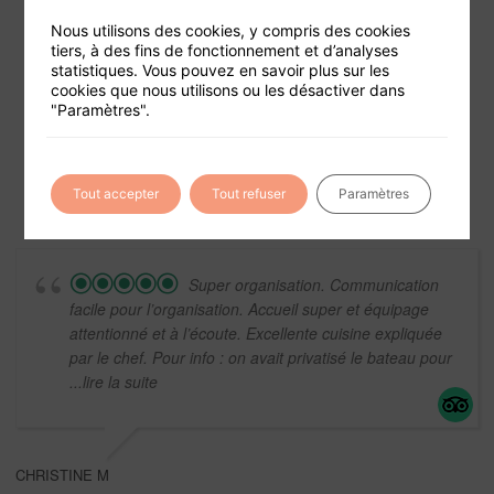
Nous utilisons des cookies, y compris des cookies
tiers, à des fins de fonctionnement et d’analyses
statistiques. Vous pouvez en savoir plus sur les
Foire aux questions
cookies que nous utilisons ou les désactiver dans
"Paramètres".
Conditions générales de vente
Mentions légales
Tout accepter
Tout refuser
Paramètres
Super organisation. Communication
facile pour l’organisation. Accueil super et équipage
attentionné et à l’écoute. Excellente cuisine expliquée
par le chef. Pour info : on avait privatisé le bateau pour
...lire la suite
CHRISTINE M