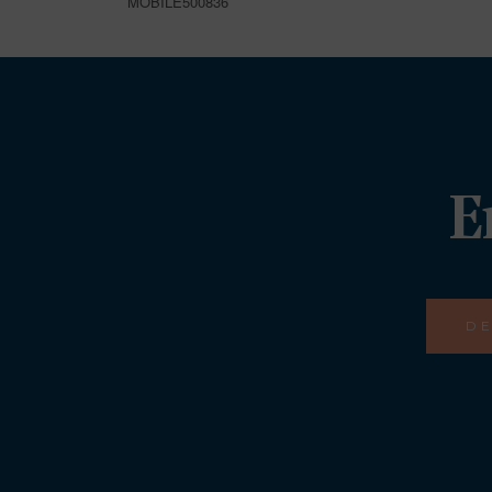
MOBILE500836
E
DE