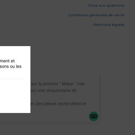
Foire aux questions
Conditions générales de vente
Mentions légales
ement et
isons ou les
e exceptionnelle sur la péniche " Makaï " très
itement adaptée pour une cinquantaine de
ktail dînatoire avec des pièces recherchées et