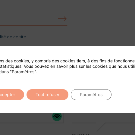
ité de ce site
ons des cookies, y compris des cookies tiers, à des fins de fonctionn
statistiques. Vous pouvez en savoir plus sur les cookies que nous util
dans "Paramètres".
 donc ça aide. Mais surtout
Croisièr
e! je valide et recommande sns
cosy , intimiste et parfa
accepter
Tout refuser
Paramètres
personnes.
Excellente qualité du coc
...lire la suite