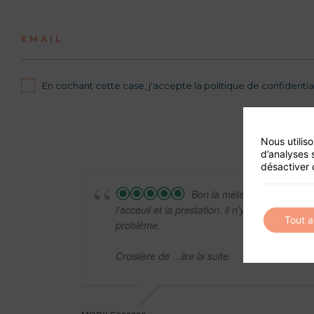
EMAIL
En cochant cette case, j'accepte la politique de confidential
Nous utilis
d’analyses 
désactiver 
Bon la météo était parfaite
l'acceuil et la prestation. il n'y a rien à dir
Tout 
problème.
Croisière de
...lire la suite