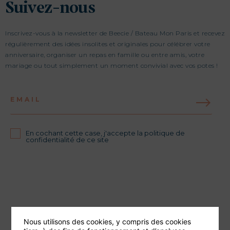
Suivez-nous
Inscrivez-vous à la newsletter de Beecie / Bateau Mon Paris et recevez
régulièrement des idées insolites et originales pour célébrer votre
anniversaire, organiser un repas en famille ou entre amis, votre
mariage ou tout simplement un moment convivial avec vos potes !
EMAIL
En cochant cette case, j'accepte la politique de
confidentialité de ce site
Nous utilisons des cookies, y compris des cookies