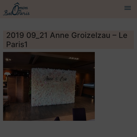
BATEAUX
2019 09_21 Anne Groizelzau – Le
Paris1
CROISIÈRES
SERVICES
PRESTATIONS
ÉQUIPAGE
JOURNAL DE BORD
PRESSE
DEMANDER UN DEVIS