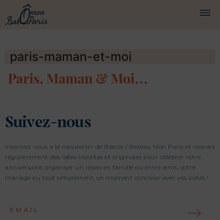
BATEAUX
paris-maman-et-moi
CROISIÈRES
SERVICES
PRESTATIONS
Suivez-nous
ÉQUIPAGE
Inscrivez-vous à la newsletter de Beecie / Bateau Mon Paris et recevez
JOURNAL DE BORD
régulièrement des idées insolites et originales pour célébrer votre
anniversaire, organiser un repas en famille ou entre amis, votre
PRESSE
mariage ou tout simplement un moment convivial avec vos potes !
DEMANDER UN DEVIS
EMAIL