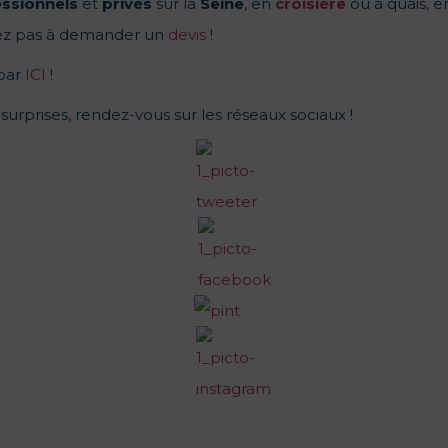
ssionnels
et
privés
sur la
Seine
, en
croisière
ou à quais, e
tez pas à demander un
devis
!
 par
ICI
!
surprises, rendez-vous sur les réseaux sociaux !