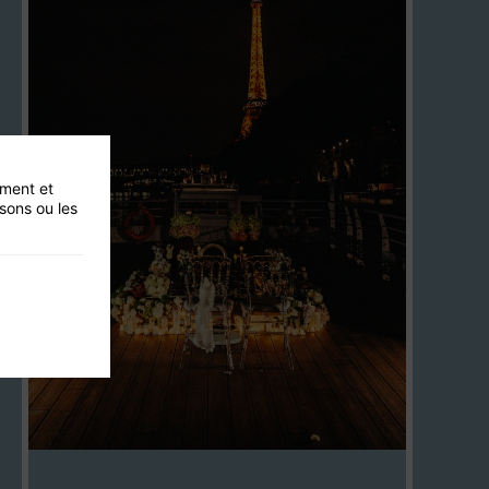
ement et
isons ou les