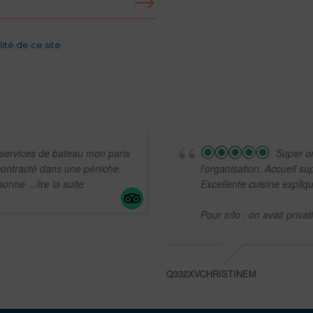
ité de ce site
 services de bateau mon paris
Super or
écontracté dans une péniche.
l’organisation. Accueil su
rsonne
...lire la suite
Excellente cuisine expliqu
Pour info : on avait priva
Q332XVCHRISTINEM