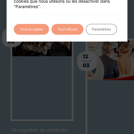
cookies que nous utilisons ou les désactiver dans
"Paramètres".
Tout accepter
Tout refuser
Paramètres
23
03
12
03
Où organiser un séminaire