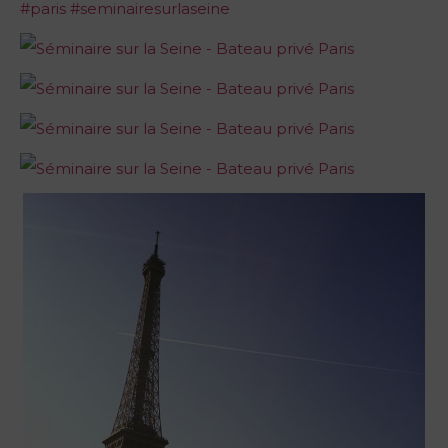
‪#‎
paris‬
‪#‎
seminairesurlaseine‬