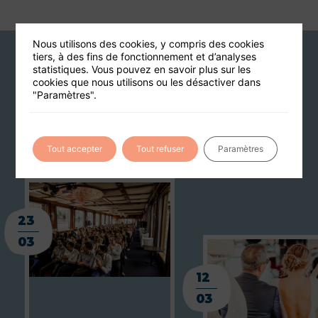
Nous utilisons des cookies, y compris des cookies
tiers, à des fins de fonctionnement et d’analyses
statistiques. Vous pouvez en savoir plus sur les
Journal de bord
cookies que nous utilisons ou les désactiver dans
"Paramètres".
TOUS LES ARTICLES
Tout accepter
Tout refuser
Paramètres
23
03
12
03