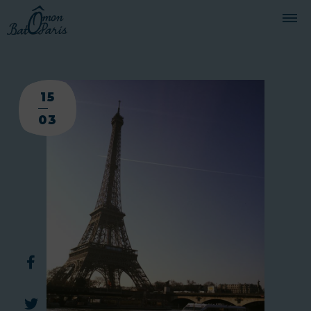
BATEAUX
15
CROISIÈRES
03
SERVICES
PRESTATIONS
ÉQUIPAGE
JOURNAL DE BORD
PRESSE
DEMANDER UN DEVIS