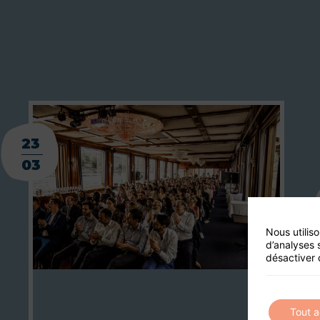
23
03
Nous utilis
d’analyses 
désactiver 
Tout 