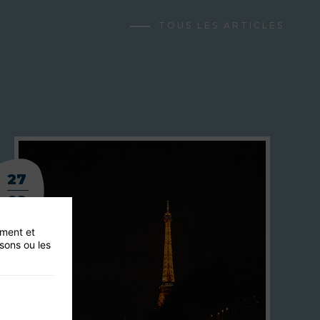
TOUS LES ARTICLES
27
02
ement et
isons ou les