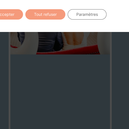
12
03
accepter
Tout refuser
Paramètres