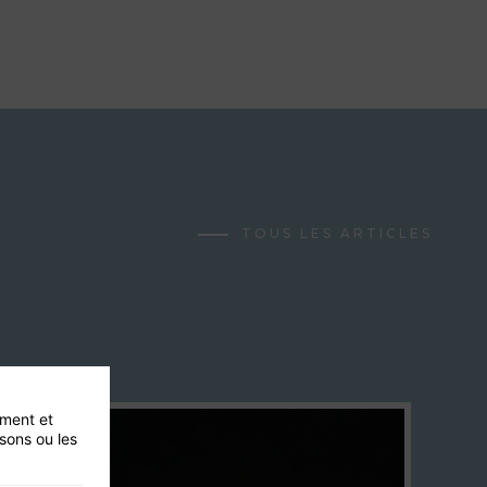
TOUS LES ARTICLES
ement et
isons ou les
27