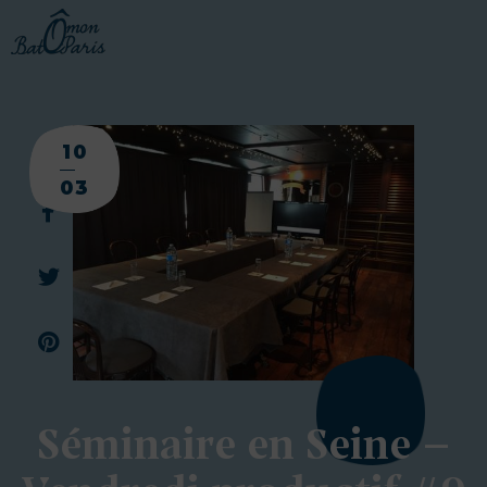
BATEAUX
10
CROISIÈRES
03
SERVICES
PRESTATIONS
ÉQUIPAGE
JOURNAL DE BORD
PRESSE
Séminaire en Seine –
DEMANDER UN DEVIS