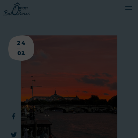
BATEAUX
24
CROISIÈRES
02
SERVICES
PRESTATIONS
ÉQUIPAGE
JOURNAL DE BORD
PRESSE
DEMANDER UN DEVIS