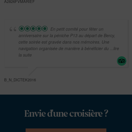
A2826FVMARIEF
En petit comité pour fêter un
anniversaire sur la péniche P13 au départ de Bercy,
cette soirée est gravée dans nos mémoires. Une
navigation organisée de manière à bénéficier du
...lire
la suite
B_N_DICTEK2016
Envie d'une croisière ?