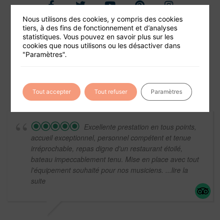
Nous utilisons des cookies, y compris des cookies
tiers, à des fins de fonctionnement et d’analyses
Foire aux questions
statistiques. Vous pouvez en savoir plus sur les
cookies que nous utilisons ou les désactiver dans
Conditions générales de vente
"Paramètres".
Mentions légales
Tout accepter
Tout refuser
Paramètres
Excellente prestation en tous points,
accueil exceptionnel, personnel compétent et tenue
irréprochable, repas digne d'un restaurant étoilé,
bateau impeccablement tenu. Mise en place avec tout
l'équipement souhaité pour nos musiciens.
...lire la
suite