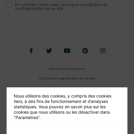
En cochant cette case, j'accepte la politique de
confidentialité de ce site
Foire aux questions
Conditions générales de vente
Mentions légales
Nous utilisons des cookies, y compris des cookies
tiers, à des fins de fonctionnement et d’analyses
statistiques. Vous pouvez en savoir plus sur les
cookies que nous utilisons ou les désactiver dans
"Paramètres".
J'ai réservé un bateau le 18/09 avec
cette société à l'occasion des 40 ans de mon épouse.