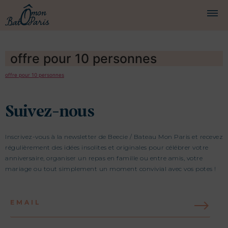
BATEAUX
offre pour 10 personnes
CROISIÈRES
offre pour 10 personnes
SERVICES
Suivez-nous
PRESTATIONS
ÉQUIPAGE
Inscrivez-vous à la newsletter de Beecie / Bateau Mon Paris et recevez
régulièrement des idées insolites et originales pour célébrer votre
JOURNAL DE BORD
anniversaire, organiser un repas en famille ou entre amis, votre
mariage ou tout simplement un moment convivial avec vos potes !
PRESSE
EMAIL
DEMANDER UN DEVIS