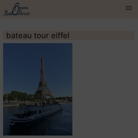
BATEAUX
bateau tour eiffel
CROISIÈRES
SERVICES
PRESTATIONS
ÉQUIPAGE
JOURNAL DE BORD
PRESSE
DEMANDER UN DEVIS