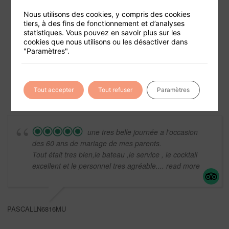
Nous utilisons des cookies, y compris des cookies
tiers, à des fins de fonctionnement et d’analyses
statistiques. Vous pouvez en savoir plus sur les
Foire aux questions
cookies que nous utilisons ou les désactiver dans
"Paramètres".
Conditions générales de vente
Mentions légales
Tout accepter
Tout refuser
Paramètres
une tres belle journée a l'occasion
des 60 ans de mariage de mes parents.
Tout était tres bien,le bateau ,le service , le cocktail
excellent et le personnel tres agréable.
... read more
PASCALLN6816MU