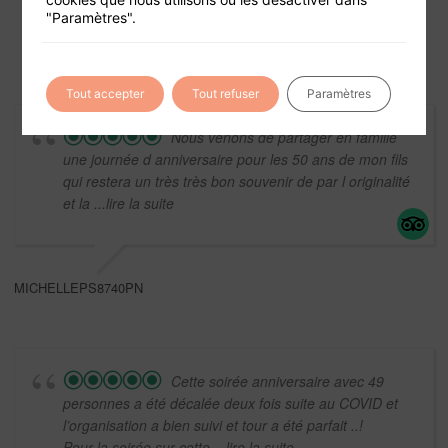
Mentions légales
"Paramètres".
Tout accepter
Tout refuser
Paramètres
Nous venons de partager en famille
une journée d anniversaire pour les 50 ans de mon fils
qui restera un très très bon souvenir de par l originalité
et la
...lire la suite
MICHELLEPS8740PN
Cette soirée anniversaire avec 49
personnes a été décalée deux fois suite au COVID et
l’organisation a bien suivi et tour a été parfait ..!
Pour la soirée sur cette
...lire la suite