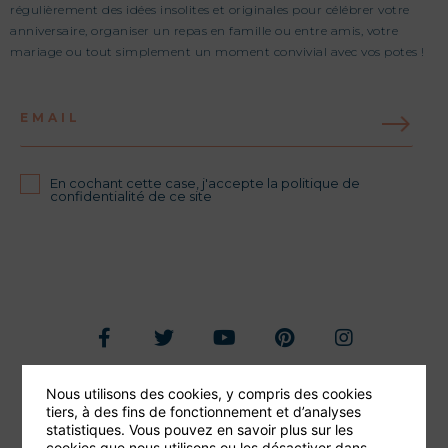
régulièrement des idées insolites et originales pour célébrer votre
anniversaire, organiser un repas en famille ou entre amis, votre
mariage ou tout simplement un moment convivial avec vos potes !
EMAIL
En cochant cette case, j'accepte la politique de
confidentialité de ce site
Nous utilisons des cookies, y compris des cookies
Foire aux questions
tiers, à des fins de fonctionnement et d’analyses
statistiques. Vous pouvez en savoir plus sur les
Conditions générales de vente
cookies que nous utilisons ou les désactiver dans