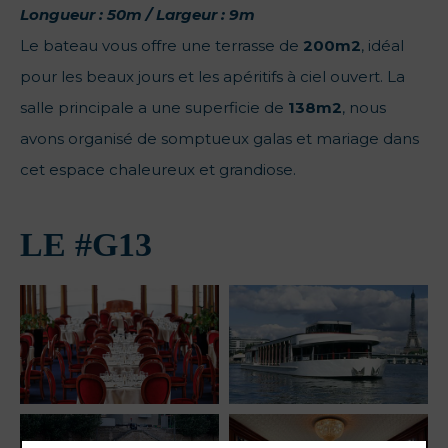
Longueur : 50m / Largeur : 9m
Le bateau vous offre une terrasse de
200m2
, idéal
pour les beaux jours et les apéritifs à ciel ouvert. La
salle principale a une superficie de
138m2
, nous
avons organisé de somptueux galas et mariage dans
cet espace chaleureux et grandiose.
LE #G13