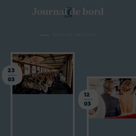
Journal de bord
TOUS LES ARTICLES
23
03
12
03