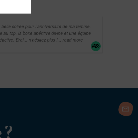
 belle soirée pour l'anniversaire de ma femme.
au top, la boxe apéritive divine et une équipe
active. Bref... n'hésitez plus !
... read more
 ?