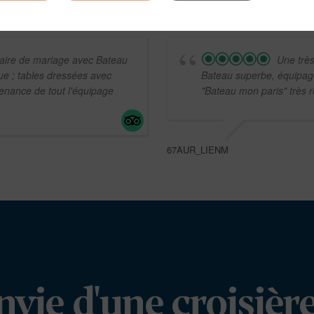
rsaire de mariage avec Bateau
Une très
ue ; tables dressées avec
Bateau superbe, équipage 
évenance de tout l'équipage
"Bateau mon paris" très ré
67AUR_LIENM
nvie d'une croisière