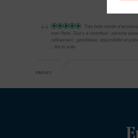
Très belle soirée d'annive
mon Paris. Tout y a contribué : péniche coss
raffinement ; gentillesse, disponibilité et pr
...lire la suite
FAR1971
E