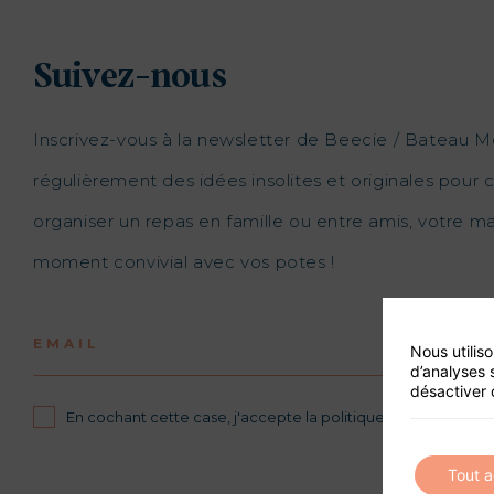
Suivez-nous
Inscrivez-vous à la newsletter de Beecie / Bateau M
régulièrement des idées insolites et originales pour c
organiser un repas en famille ou entre amis, votre 
moment convivial avec vos potes !
EMAIL
Nous utilis
d’analyses 
désactiver 
En cochant cette case, j'accepte la politique de confidential
Tout 