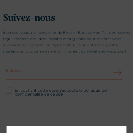
Suivez-nous
Inscrivez-vous à la newsletter de Beecie / Bateau Mon Paris et recevez
régulièrement des idées insolites et originales pour célébrer votre
anniversaire, organiser un repas en famille ou entre amis, votre
mariage ou tout simplement un moment convivial avec vos potes !
EMAIL
En cochant cette case, j'accepte la politique de
confidentialité de ce site