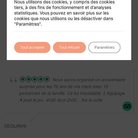
Nous utilisons des cookies, y compris des cookies
tiers, à des fins de fonctionnement et d’analyses
statistiques. Vous pouvez en savoir plus sur les
cookies que nous utilisons ou les désactiver dans
Foire aux questions
"Paramètres".
Conditions générales de vente
Mentions légales
Tout accepter
Tout refuser
Paramètres
Nous avons organisé un anniversaire
surprise pour les 70 ans de ma mère avec 15
personnes de la famille. Ce fut inoubliable. L'équipage
A joué le jeu. 4h30 dont 2h30
...lire la suite
CECILIAVIS