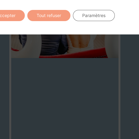
12
03
accepter
Tout refuser
Paramètres