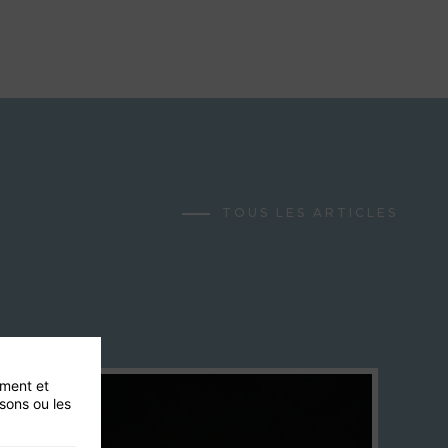
TOUS LES ARTICLES
ement et
isons ou les
27