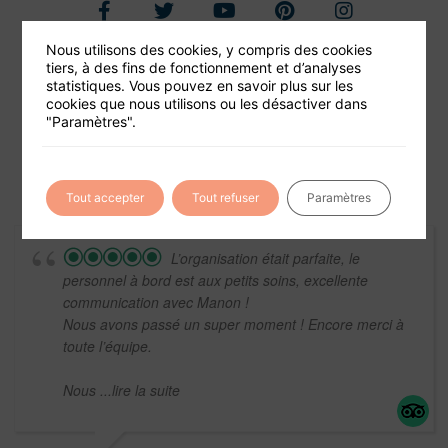
Nous utilisons des cookies, y compris des cookies
tiers, à des fins de fonctionnement et d’analyses
Foire aux questions
statistiques. Vous pouvez en savoir plus sur les
cookies que nous utilisons ou les désactiver dans
Conditions générales de vente
"Paramètres".
Mentions légales
Tout accepter
Tout refuser
Paramètres
L’organisation était parfaite, le
personnel à bord est aux petits soins, excellente
communication avec Manon !
Nous avons passé un super moment ! Encore merci à
toute l’équipe.
Nous
...lire la suite