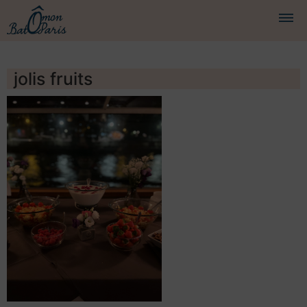
BATEAUX
jolis fruits
CROISIÈRES
SERVICES
PRESTATIONS
ÉQUIPAGE
JOURNAL DE BORD
PRESSE
DEMANDER UN DEVIS