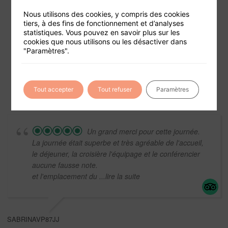
Nous utilisons des cookies, y compris des cookies
tiers, à des fins de fonctionnement et d’analyses
statistiques. Vous pouvez en savoir plus sur les
Foire aux questions
cookies que nous utilisons ou les désactiver dans
"Paramètres".
Conditions générales de vente
Mentions légales
Tout accepter
Tout refuser
Paramètres
Un grand merci pour cette journée.
La journée était superbe et très agréable de l'accueil,
le déjeuner, la croisière l'équipage et le conférencier
aucune fausse note.
et l'emplacement du
...lire la suite
SABRINAVP87JJ