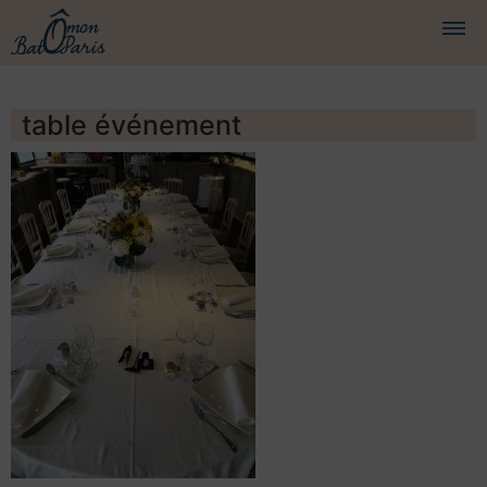
BATEAUX
table événement
CROISIÈRES
SERVICES
PRESTATIONS
ÉQUIPAGE
JOURNAL DE BORD
PRESSE
DEMANDER UN DEVIS