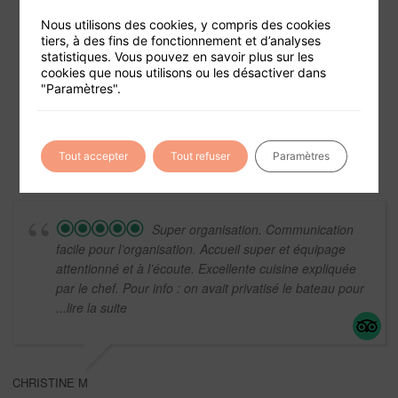
Nous utilisons des cookies, y compris des cookies
tiers, à des fins de fonctionnement et d’analyses
statistiques. Vous pouvez en savoir plus sur les
Foire aux questions
cookies que nous utilisons ou les désactiver dans
"Paramètres".
Conditions générales de vente
Mentions légales
Tout accepter
Tout refuser
Paramètres
Super organisation. Communication
facile pour l’organisation. Accueil super et équipage
attentionné et à l’écoute. Excellente cuisine expliquée
par le chef. Pour info : on avait privatisé le bateau pour
...lire la suite
CHRISTINE M