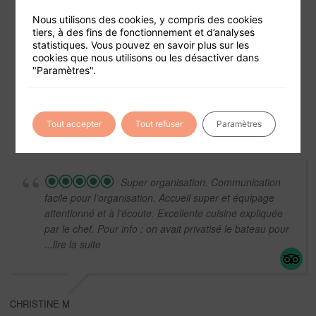
Nous utilisons des cookies, y compris des cookies
tiers, à des fins de fonctionnement et d’analyses
statistiques. Vous pouvez en savoir plus sur les
Foire aux questions
cookies que nous utilisons ou les désactiver dans
"Paramètres".
Conditions générales de vente
Mentions légales
Tout accepter
Tout refuser
Paramètres
Super organisation. Communication
facile pour l’organisation. Accueil super et équipage
attentionné et à l’écoute. Excellente cuisine expliquée
par le chef. Pour info : on avait privatisé le bateau pour
...lire la suite
CHRISTINE M