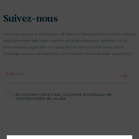
Suivez-nous
Inscrivez-vous à la newsletter de Beecie / Bateau Mon Paris et recevez
régulièrement des idées insolites et originales pour célébrer votre
anniversaire, organiser un repas en famille ou entre amis, votre
mariage ou tout simplement un moment convivial avec vos potes !
EMAIL
En cochant cette case, j'accepte la politique de
confidentialité de ce site