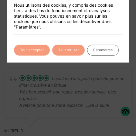
Nous utilisons des cookies, y compris des cookies
tiers, à des fins de fonctionnement et d’analyses
statistiques. Vous pouvez en savoir plus sur les
cookies que nous utilisons ou les désactiver dans
Foire aux questions
"Paramètres".
Conditions générales de vente
Mentions légales
Tout accepter
Tout refuser
Paramètres
Location d’une petite péniche pour un
dîner croisière en famille
Très bon accueil, bon repas, très bon service, bien
organisé.
À refaire pour une autre occasion
...lire la suite
MURIEL D