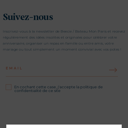
Suivez-nous
Inscrivez-vous à la newsletter de Beecie / Bateau Mon Paris et recevez
régulièrement des idées insolites et originales pour célébrer votre
anniversaire, organiser un repas en famille ou entre amis, votre
mariage ou tout simplement un moment convivial avec vos potes !
EMAIL
En cochant cette case, j'accepte la politique de
confidentialité de ce site