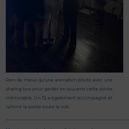
Rien de mieux qu’une animation photo avec une
sharing box pour garder en souvenir cette soirée
mémorable. Un Dj a également accompagné et
rythmé la soirée toute la nuit.
_____________________________________________________