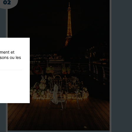
02
ement et
isons ou les