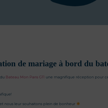
ation de mariage à bord du ba
 du
Bateau Mon Paris G11
une magnifique réception pour cél
fique!
et nous leur souhaitons plein de bonheur