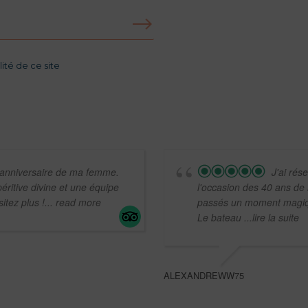
ité de ce site
l'anniversaire de ma femme.
J'ai rés
ritive divine et une équipe
l'occasion des 40 ans de 
itez plus !
... read more
passés un moment magiq
Le bateau
...lire la suite
ALEXANDREWW75