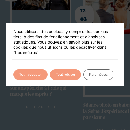
12
03
Nous utilisons des cookies, y compris des cookies
tiers, à des fins de fonctionnement et d’analyses
statistiques. Vous pouvez en savoir plus sur les
cookies que nous utilisons ou les désactiver dans
"Paramètres".
Tout accepter
Tout refuser
Paramètres
Où organiser un séminaire
sur une péniche à Paris qui
marque les esprits ?
Séance photo en batea
LIRE L'ARTICLE
la Seine : l’expérience 
parisienne