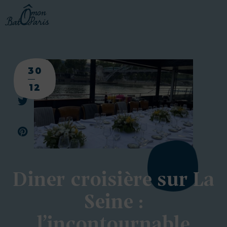
30
12
Diner croisière sur La
Seine :
l’incontournable