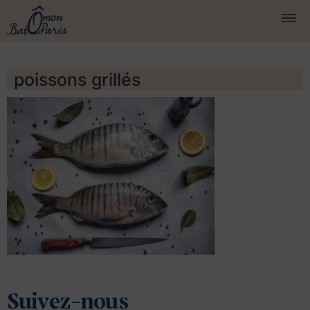
BATEAUX
poissons grillés
CROISIÈRES
SERVICES
PRESTATIONS
ÉQUIPAGE
JOURNAL DE BORD
PRESSE
DEMANDER UN DEVIS
Suivez-nous