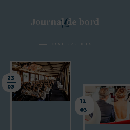
Journal de bord
TOUS LES ARTICLES
23
03
12
03