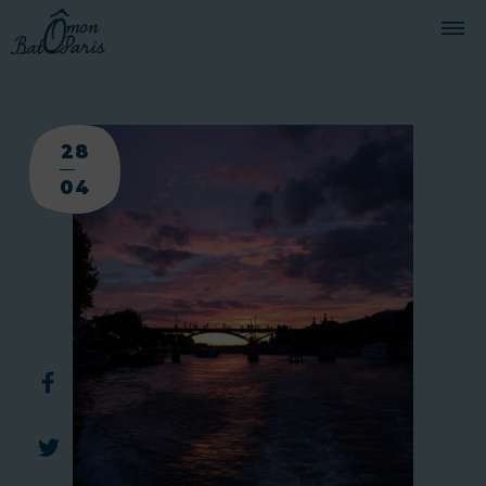
BATEAUX
28
CROISIÈRES
04
SERVICES
PRESTATIONS
ÉQUIPAGE
JOURNAL DE BORD
PRESSE
DEMANDER UN DEVIS