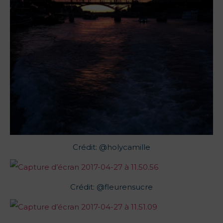
Crédit: @holycamille
Crédit: @fleurensucre