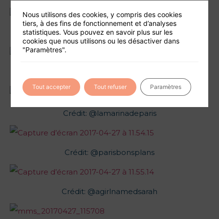
Nous utilisons des cookies, y compris des cookies
tiers, à des fins de fonctionnement et d’analyses
statistiques. Vous pouvez en savoir plus sur les
Crédit: @marine_bobos_voient_double
cookies que nous utilisons ou les désactiver dans
"Paramètres".
Crédit: @kevinragonneau
Tout accepter
Tout refuser
Paramètres
Crédit: @lamarinadeparis
Crédit: @parisbonsplans
Crédit: @agirlnamedsarah