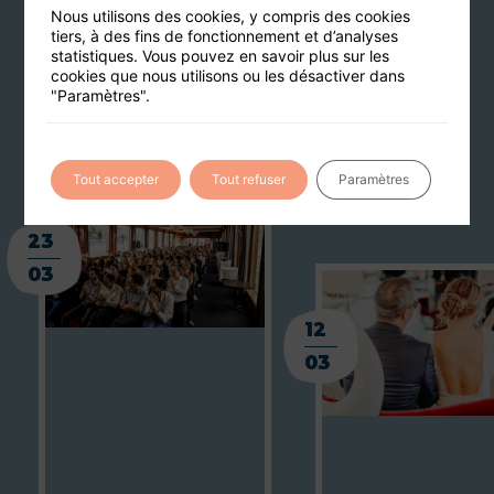
Nous utilisons des cookies, y compris des cookies
Journal de bord
tiers, à des fins de fonctionnement et d’analyses
statistiques. Vous pouvez en savoir plus sur les
cookies que nous utilisons ou les désactiver dans
"Paramètres".
TOUS LES ARTICLES
Tout accepter
Tout refuser
Paramètres
23
03
12
03