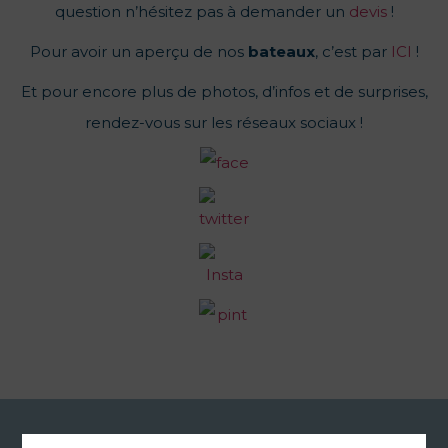
question n’hésitez pas à demander un
devis
!
Pour avoir un aperçu de nos
bateaux
, c’est par
ICI
!
Et pour encore plus de photos, d’infos et de surprises,
rendez-vous sur les réseaux sociaux !