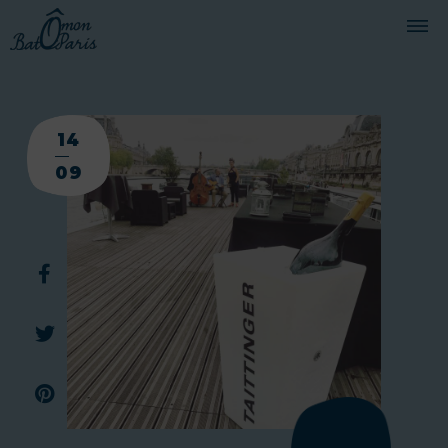
BATEAUX
14
CROISIÈRES
09
SERVICES
PRESTATIONS
ÉQUIPAGE
JOURNAL DE BORD
PRESSE
DEMANDER UN DEVIS