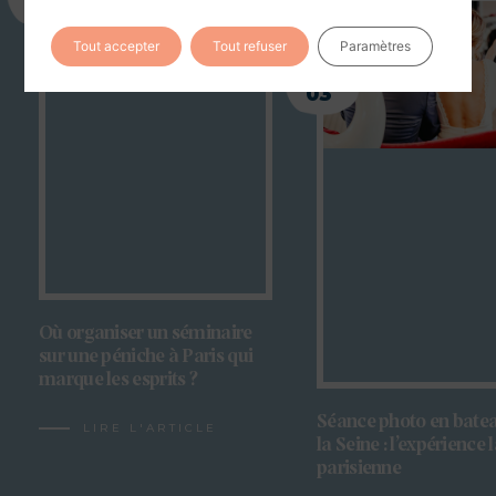
03
Tout accepter
Tout refuser
Paramètres
12
03
Où organiser un séminaire
sur une péniche à Paris qui
marque les esprits ?
Séance photo en batea
LIRE L'ARTICLE
la Seine : l’expérience 
parisienne