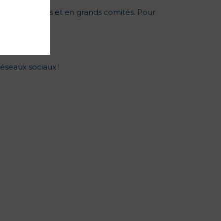
 amis, en petits et en grands comités. Pour
réseaux sociaux !