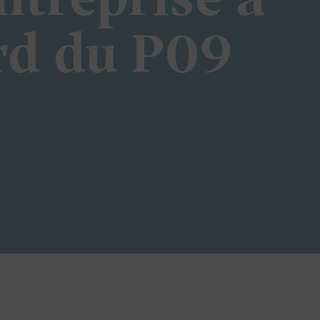
ntreprise à
rd du P09