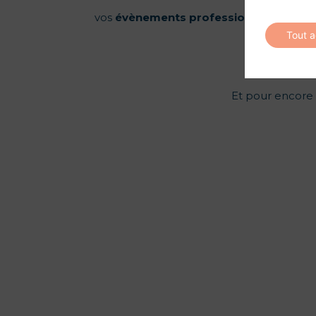
vos
évènements
professionnels
et
priv
Tout 
Et pour encore p