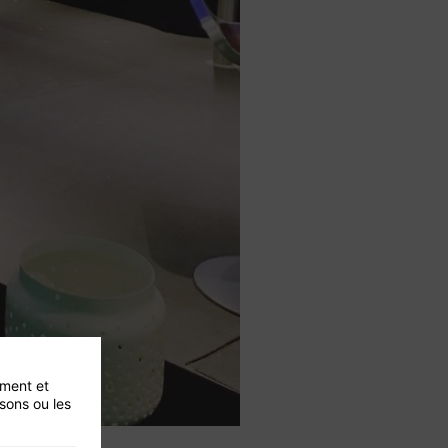
ement et
isons ou les