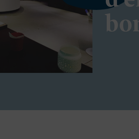
d’e
bo