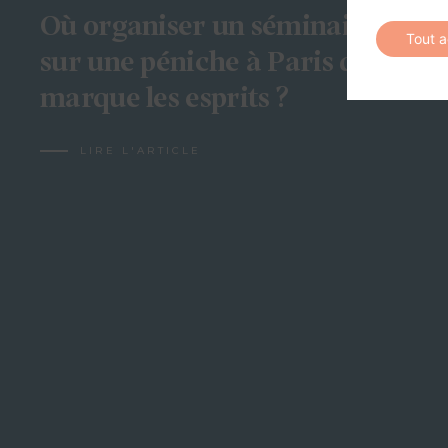
Où organiser un séminaire
Tout 
sur une péniche à Paris qui
marque les esprits ?
LIRE L'ARTICLE