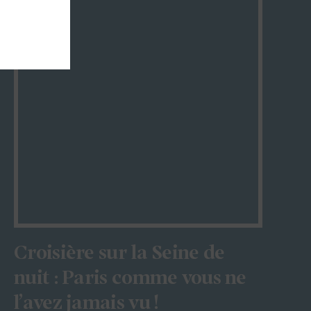
Croisière sur la Seine de
nuit : Paris comme vous ne
l’avez jamais vu !