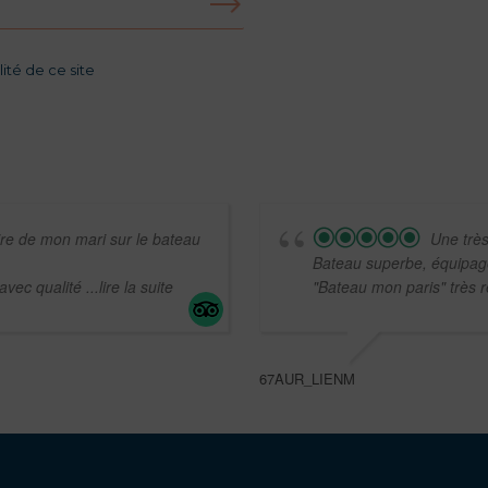
ité de ce site
ire de mon mari sur le bateau
Une très
Bateau superbe, équipage 
 avec qualité
...lire la suite
"Bateau mon paris" très ré
67AUR_LIENM