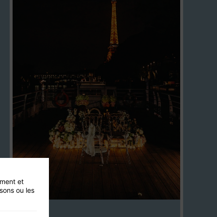
ement et
isons ou les