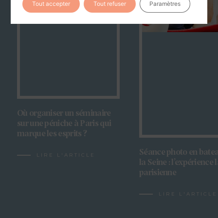
Tout accepter
Tout refuser
Paramètres
03
Où organiser un séminaire
sur une péniche à Paris qui
marque les esprits ?
Séance photo en batea
LIRE L'ARTICLE
la Seine : l’expérience 
parisienne
LIRE L'ARTICLE