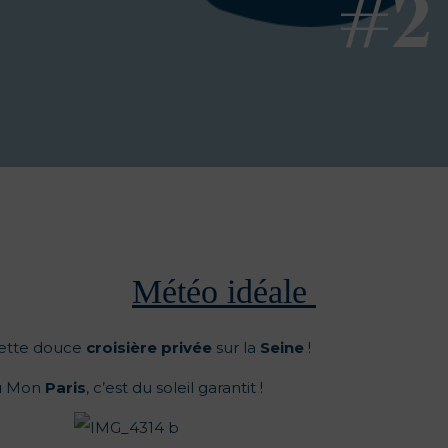
#2
Météo idéale
cette douce
croisière privée
sur la
Seine
!
u
Mon
Paris
, c’est du soleil garantit !