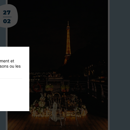
27
02
ement et
isons ou les