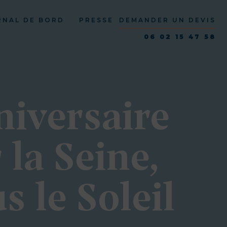
RNAL DE BORD
PRESSE
DEMANDER UN DEVIS
06 02 15 47 58
niversaire
 la Seine,
s le Soleil