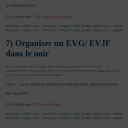
professionnel
Où réserver ?
Le labo culinaire
[siteorigin_widget class= »SiteOrigin_Widget_Image_Widget »]
[/siteorigin_widget]
[siteorigin_widget class= »SiteOrigin_Widget_Image_Widget »]
[/siteorigin_widget]
7) Organiser un EVG/ EVJF
dans le noir
Pour votre évènement, vivez une expérience culinaire et humaine
exceptionnelle. Vous pourrez diner un menu surprise mais aussi déguster
du vin
et du champagne
dans le noir complet.
Les + : une cuisine bistronomique avec des produits
de qualité
Où réserver ?
Dans le noir
[siteorigin_widget class= »SiteOrigin_Widget_Image_Widget »]
[/siteorigin_widget]
[siteorigin_widget class= »SiteOrigin_Widget_Image_Widget »]
[/siteorigin_widget]