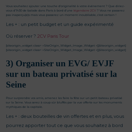
Vous souhaitez ajouter une touche d’originalité à votre événement ? Que diriez-
vous d’1h30 de balade dans Paris à bord d’une
légendaire 2CV
? Vous ne passerez
pas inaperçu(e)s mais vous passerez un moment inoubliable, c’est certain !
Les + : un petit budget et un guide expérimenté
Où réserver ?
2CV Paris Tour
[siteorigin_widget class= »SiteOrigin_Widget_Image_Widget »]
[/siteorigin_widget]
[siteorigin_widget class= »SiteOrigin_Widget_Image_Widget »]
[/siteorigin_widget]
3) Organiser un EVG/ EVJF
sur un bateau privatisé sur la
Seine
Pour surprendre vos amis, amenez les faire la fête sur un petit bateau privatisé
sur la Seine. Vous serez à coup sûr bluffés par la vue offerte sur les monuments
mythiques de la capitale.
Les + : deux bouteilles de vin offertes et en plus, vous
pourrez apporter tout ce que vous souhaitez à bord