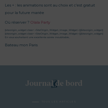
Les + : les animations sont au choix et c’est gratuit
pour la future mariée
Où réserver ?
Olala Party
[siteorigin_widget class= »SiteOrigin_Widget_Image_Widget »]
[/siteorigin_widget]
[siteorigin_widget class= »SiteOrigin_Widget_Image_Widget »]
[/siteorigin_widget]
En vous souhaitant une excellente soirée inoubliable,
Bateau mon Paris
Journal de bord
TOUS LES ARTICLES