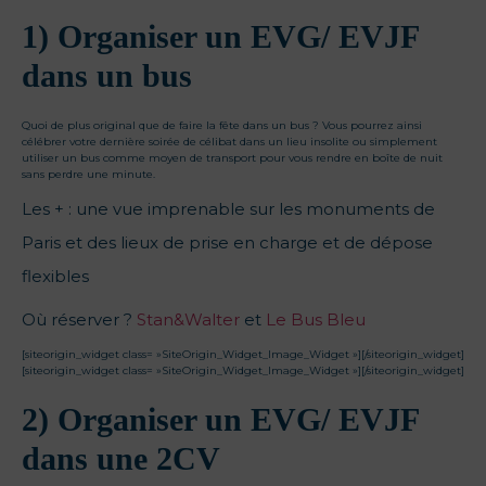
1) Organiser un EVG/ EVJF
dans un bus
Quoi de plus original que de faire la fête dans un bus ? Vous pourrez ainsi
célébrer votre dernière soirée de célibat dans un lieu insolite ou simplement
utiliser un bus comme moyen de transport pour vous rendre en boîte de nuit
sans perdre une minute.
Les + : une vue imprenable sur les monuments de
Paris et des lieux de prise en charge et de dépose
flexibles
Où réserver ?
Stan&Walter
et
Le Bus Bleu
[siteorigin_widget class= »SiteOrigin_Widget_Image_Widget »]
[/siteorigin_widget]
[siteorigin_widget class= »SiteOrigin_Widget_Image_Widget »]
[/siteorigin_widget]
2) Organiser un EVG/ EVJF
dans une 2CV