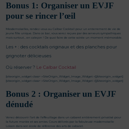
Bonus 1: Organiser un EVJF
pour se rincer l’œil
Mesdemoiselles, rendez-vous au Calbar Cocktail pour un enterrement de vie de
jeune fille unique. Dans ce bar, vous serez reçues par des serveurs sympathiques
mais surtout… en caleçon ! De quoi faire de cette soirée un moment mémorable.
Les + : des cocktails originaux et des planches pour
grignoter délicieuses
Où réserver ?
Le Calbar Cocktail
[siteorigin_widget class= »SiteOrigin_Widget_Image_Widget »]
[/siteorigin_widget]
[siteorigin_widget class= »SiteOrigin_Widget_Image_Widget »]
[/siteorigin_widget]
Bonus 2 : Organiser un EVJF
dénudé
Venez découvrir l’art de l’effeuillage dans un cabaret entièrement privatisé pour
la future mariée et ses amies. Cours délivrés par la fabuleuse mademoiselle
Loison dans son école de référence des arts de cabaret.