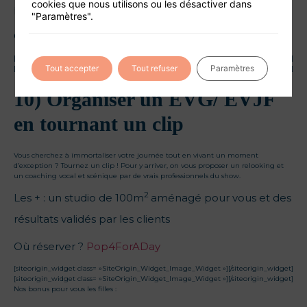
cookies que nous utilisons ou les désactiver dans
propre bière
"Paramètres".
Où réserver ?
Sport Saber League
[siteorigin_widget class= »SiteOrigin_Widget_Image_Widget »]
[/siteorigin_widget]
Tout accepter
Tout refuser
Paramètres
[siteorigin_widget class= »SiteOrigin_Widget_Image_Widget »]
[/siteorigin_widget]
10) Organiser un EVG/ EVJF
en tournant un clip
Vous cherchez à immortaliser votre journée tout en vivant un moment
d’exception ? Tournez un clip ! Pour y arriver, on vous proposer un relooking et
un coaching vocal et scénique par de vrais professionnels du show.
2
Les + : un studio de 100m
aménagé pour vous et des
résultats validés par les clients
Où réserver ?
Pop4ForADay
[siteorigin_widget class= »SiteOrigin_Widget_Image_Widget »]
[/siteorigin_widget]
[siteorigin_widget class= »SiteOrigin_Widget_Image_Widget »]
[/siteorigin_widget]
Nos bonus pour vous les filles :