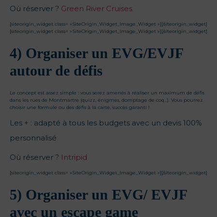
Où réserver ?
Green River Cruises
[siteorigin_widget class= »SiteOrigin_Widget_Image_Widget »]
[/siteorigin_widget]
[siteorigin_widget class= »SiteOrigin_Widget_Image_Widget »]
[/siteorigin_widget]
4) Organiser un EVG/EVJF
autour de défis
Le concept est assez simple : vous serez amenés à réaliser un maximum de défis
dans les rues de Montmartre (quizz, énigmes, domptage de coq…). Vous pourrez
choisir une formule ou des défis à la carte, succès garanti !
Les + : adapté à tous les budgets avec un devis 100%
personnalisé
Où réserver ?
Intripid
[siteorigin_widget class= »SiteOrigin_Widget_Image_Widget »]
[/siteorigin_widget]
5) Organiser un EVG/ EVJF
avec un escape game