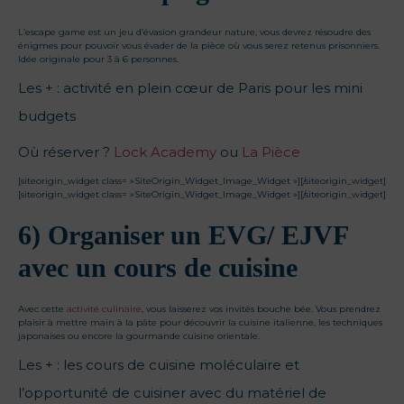
L’escape game est un jeu d’évasion grandeur nature, vous devrez résoudre des
énigmes pour pouvoir vous évader de la pièce où vous serez retenus prisonniers.
Idée originale pour 3 à 6 personnes.
Les + : activité en plein cœur de Paris pour les mini
budgets
Où réserver ?
Lock Academy
ou
La Pièce
[siteorigin_widget class= »SiteOrigin_Widget_Image_Widget »]
[/siteorigin_widget]
[siteorigin_widget class= »SiteOrigin_Widget_Image_Widget »]
[/siteorigin_widget]
6) Organiser un EVG/ EJVF
avec un cours de cuisine
Avec cette
activité culinaire
, vous laisserez vos invités bouche bée. Vous prendrez
plaisir à mettre main à la pâte pour découvrir la cuisine italienne, les techniques
japonaises ou encore la gourmande cuisine orientale.
Les + : les cours de cuisine moléculaire et
l’opportunité de cuisiner avec du matériel de