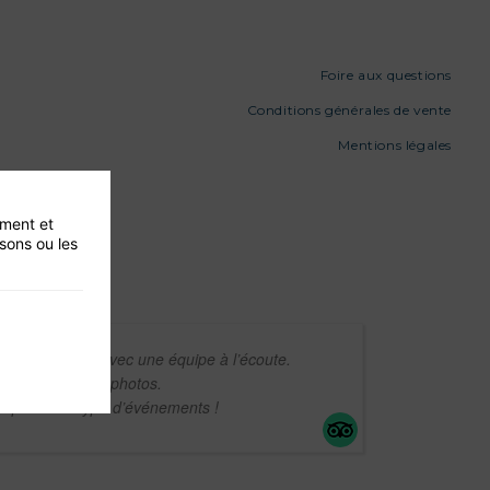
Foire aux questions
Conditions générales de vente
Mentions légales
ement et
isons ou les
ommunication avec une équipe à l’écoute.
ateau égale aux photos.
 pour tout type d’événements !