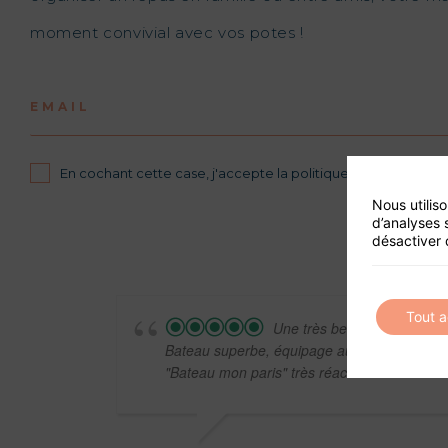
moment convivial avec vos potes !
EMAIL
En cochant cette case, j'accepte la politique de confidential
Nous utilis
d’analyses 
désactiver 
Tout 
Une très belle soirée pour 
Bateau superbe, équipage au top, la boxe apé
"Bateau mon paris" très réactive. Bref... n'hés