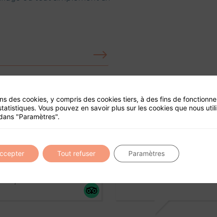
ité de ce site
ons des cookies, y compris des cookies tiers, à des fins de fonctionn
statistiques. Vous pouvez en savoir plus sur les cookies que nous util
dans "Paramètres".
accepter
Tout refuser
Paramètres
l'anniversaire de ma femme.
Bonne c
ritive divine et une équipe
Moment très agréable, b
itez plus !
... read more
Je recommande fortement