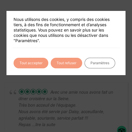
Nous utilisons des cookies, y compris des cookies
tiers, à des fins de fonctionnement et d’analyses
statistiques. Vous pouvez en savoir plus sur les
cookies que nous utilisons ou les désactiver dans
Foire aux questions
"Paramètres".
Conditions générales de vente
Mentions légales
Tout accepter
Tout refuser
Paramètres
Avec une amie nous avons fait un
diner croisière sur la Seine.
Très bon acceuil de l'équipage.
Nous avons été servie par Daisy, acceuillante,
agréable, souriante, service parfait !!!
Repas
...lire la suite