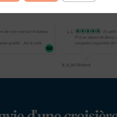
ire de mon mari sur le bateau
En petit
P13 au départ de Bercy, 
 avec qualité
...lire la suite
navigation organisée de 
B_N_DICTEK2016