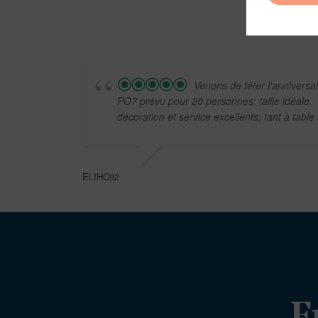
Venons de fêter l'anniversa
PO7 prévu pour 20 personnes: taille idéale.
décoration et service excellents; tant à table
ELIHC92