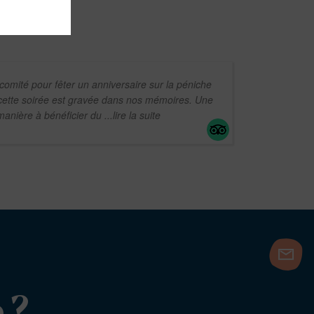
 comité pour fêter un anniversaire sur la péniche
cette soirée est gravée dans nos mémoires. Une
manière à bénéficier du
...lire la suite