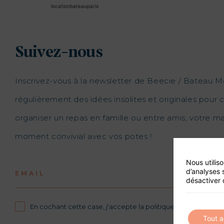
locationbateauparis
Suivez-nous
Inscrivez-vous à la newsletter de Beecie / Bateau M
régulièrement des idées insolites et originales pour c
organiser un repas en famille ou entre amis, votre 
moment convivial avec vos potes !
Nous utilis
d’analyses 
EMAIL
désactiver 
En cochant cette case, j'accepte la politique de confidential
Tout 