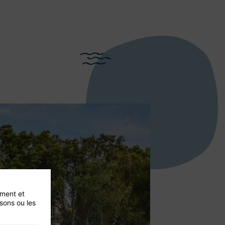
ement et
isons ou les