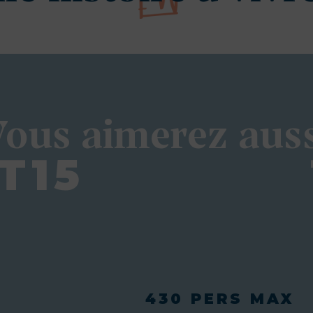
Vous aimerez auss
T15
430 PERS MAX