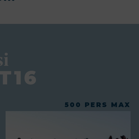
i
T16
500 PERS MAX