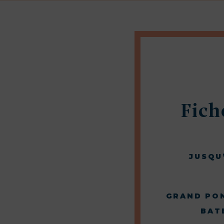
Fich
JUSQU
GRAND PON
BAT