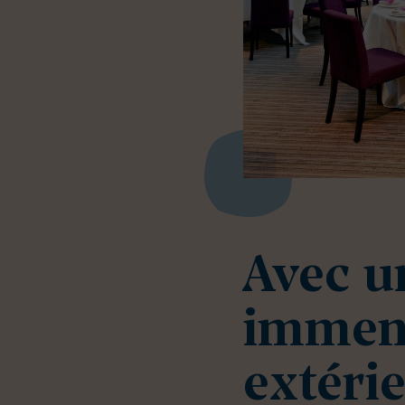
Avec u
immens
extéri