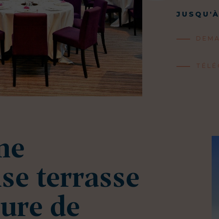
JUSQU'À
DEMA
TÉLÉ
ne
e terrasse
eure de