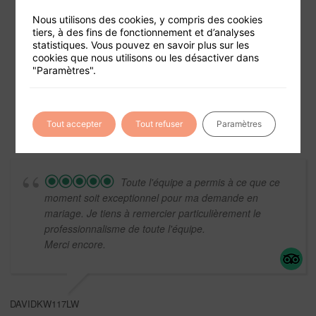
Nous utilisons des cookies, y compris des cookies
tiers, à des fins de fonctionnement et d’analyses
statistiques. Vous pouvez en savoir plus sur les
Foire aux questions
cookies que nous utilisons ou les désactiver dans
"Paramètres".
Conditions générales de vente
Mentions légales
Tout accepter
Tout refuser
Paramètres
Toute l'équipe a permis à ce que ce
moment soit exceptionnel pour ma demande en
mariage. Je tiens à remercier particulièrement le
professionnalisme de toute l'équipe.
Merci encore.
DAVIDKW117LW