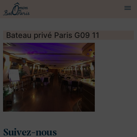
BATEAUX
Bateau privé Paris G09 11
CROISIÈRES
SERVICES
PRESTATIONS
ÉQUIPAGE
JOURNAL DE BORD
PRESSE
DEMANDER UN DEVIS
Suivez-nous