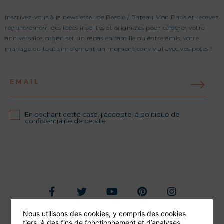
Inscrivez-vous à la newsletter de Beecie / Bateau Mon Paris et recevez
régulièrement des idées insolites et originales pour célébrer votre
anniversaire, organiser un repas en famille ou entre amis, votre
mariage ou tout simplement un moment convivial avec vos potes !
EMAIL
En cochant cette case, j'accepte la politique de
confidentialité de ce site
Nous utilisons des cookies, y compris des cookies
Foire aux questions
tiers, à des fins de fonctionnement et d’analyses